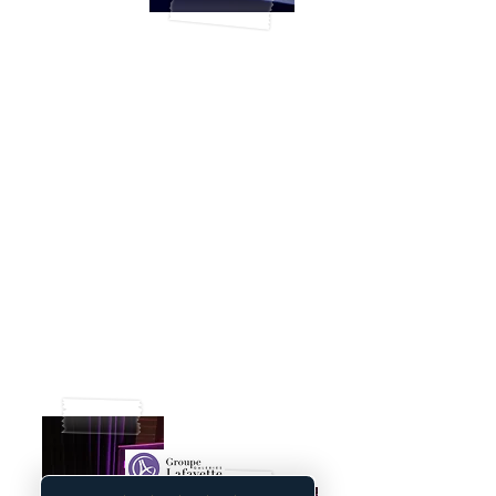
LE TRIANON,
Paris 18e
Soirée EDF CIST
INGEUM
On fait de la place au Bar à Tattoo !
Organisation au top pour cette soirée
d'entreprise rythmée où les tatouages
éphémères se sont enchaînés à la vitesse
de l'éclair, ambiance Rock-ement
électrique pleine d'énergie,
Soooooo Good !
Plus de photos :
c'est par ici !