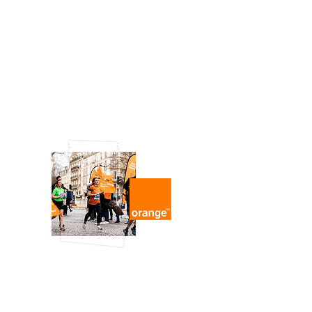
Le Bar à Tattoo a mis du piment lors de
cet événement organisé pour le
lancement d'une nouvelle gamme spicy
de POKAWA. Délicieusement
personnalisés, les tattoos ont encore une
fois fait fureur
Plus de photos :
c'est par ici !
Le Rempart
, BASTILLE PARIS 4e
Semi Marathon de Paris