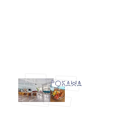
Soirée au Joy
Restaurant
Ambiance chaleureuse et raffinée pour
une soirée d'exception dans cette annexe
du Fouquet's very very privée, l'avenue
George V voulait ses tattoos éphémères,
et elle en a eu beaucoup.
Catalogue personnalisé ambiance fleurie
Spring in Paris, on adore !
Plus de photos :
c'est par ici !
Le Loft du Pianiste
, Paris 11e
Evénement POKAWA