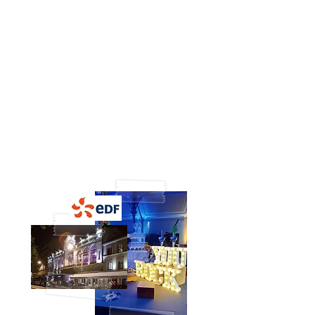
GO GO GO ! le Bar à Tattoo convié par la
Team Orange Running au semi de Paris,
ça envoie du lourd. Vivre l'effort, le
dépassement de soi et l'esprit sportif de
l'intérieur, on en redemande. Tattoos
personnalisés pour l'évènement, of course
!
Plus de photos :
c'est par ici !