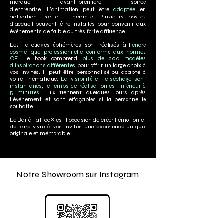
marque, avant-première, soirée
d’entreprise.
L’animation peut être
adaptée
en
activation fixe ou itinérante. Plusieurs postes
d'accueil peuvent être installés pour convenir aux
événements
de faible ou très forte affluence
Les Tatouages éphémères sont réalisés à l’
encre
cosmétique professionnelle conforme aux normes
CE.
Le book comprend
plus de 200 modèles
d’inspirations différentes
pour offrir un large choix à
vos invités. Il peut être personnalisé ou adapté à
votre thématique.
La visibilité et le séchage sont
instantanés
,
le temps de réalisation est inférieur à
5 minutes.
Ils tiennent quelques jours après
l'événement et sont effaçables si la personne le
souhaite.
Le
Bar à Tattoo®
est l’occasion de créer l'émotion et
de faire vivre à vos invités une expérience unique,
originale et mémorable.
Notre Showroom sur Instagram