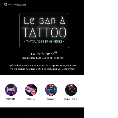
PARIS,FRANCE,EUROPE
®
Le Bar à Tattoo
ANIMATION TATOUAGES ÉPHÉMÈRES
Spécialisé Événementiel Entreprises, Pop-up stores, Salon VIP
Prestation haut de gamme et sur-mesure pour vos événements
Concept
Galerie
Contact
Expérience