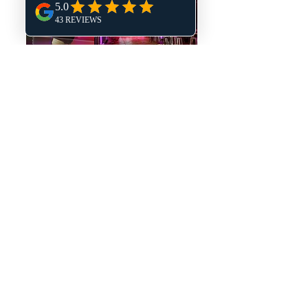
LA COMPAGNIE 1837
, PARIS 8e
Plénière Galeries Lafayette
Le Bar à Tattoo place des tendances, on
investit
la Compagnie 1837
cours de Rome
pour cette soirée plénière parisienne sur
mesure, le logo entreprise a été mis à
l'honneur et ajouté au catalogue de Bar à
Tattoo
Plus de photos :
c'est par ici !